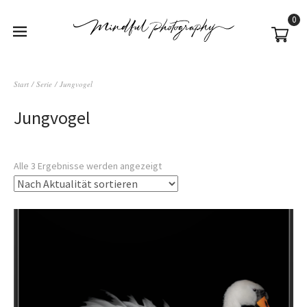
0
Start
/
Serie
/ Jungvogel
Jungvogel
Alle 3 Ergebnisse werden angezeigt