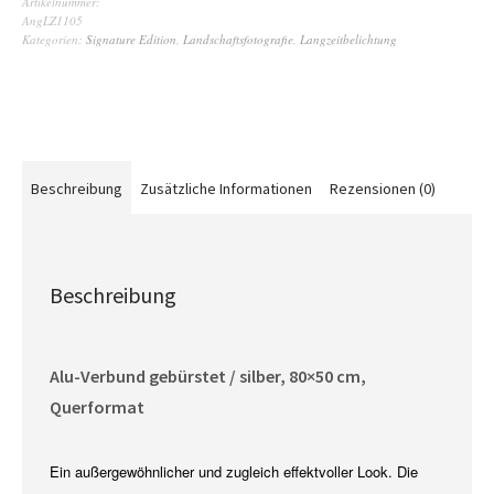
Artikelnummer:
AngLZ1105
Kategorien:
Signature Edition
,
Landschaftsfotografie
,
Langzeitbelichtung
Beschreibung
Zusätzliche Informationen
Rezensionen (0)
Beschreibung
Alu-Verbund gebürstet / silber, 80×50 cm,
Querformat
Ein außergewöhnlicher und zugleich effektvoller Look. Die