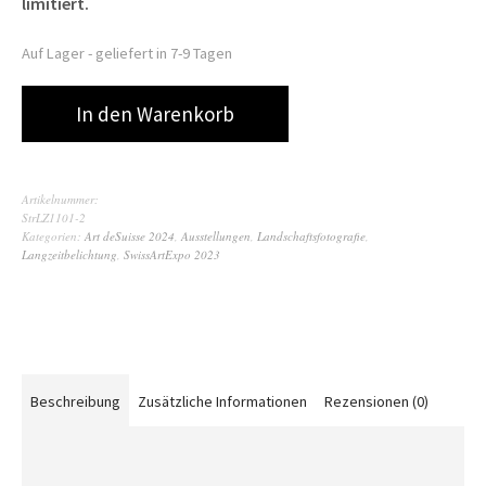
limitiert.
Auf Lager -
geliefert in 7-9 Tagen
In den Warenkorb
Artikelnummer:
StrLZ1101-2
Kategorien:
Art deSuisse 2024
,
Ausstellungen
,
Landschaftsfotografie
,
Langzeitbelichtung
,
SwissArtExpo 2023
Beschreibung
Zusätzliche Informationen
Rezensionen (0)