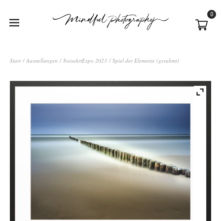
0
Start
/
Ausstellungen
/
SwissArtExpo 2023
/ Spiel der Elemente (gerahmt)